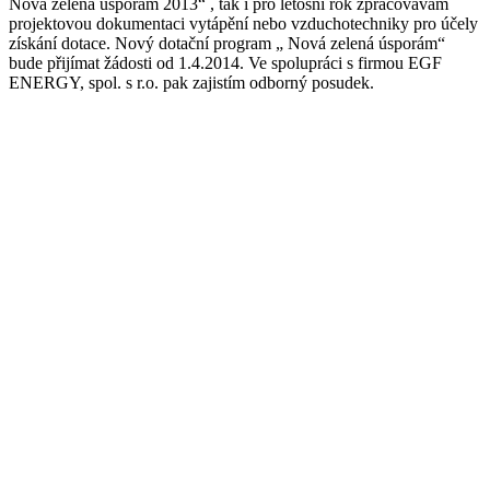
Nová zelená úsporám 2013“ , tak i pro letošní rok zpracovávám
projektovou dokumentaci vytápění nebo vzduchotechniky pro účely
získání dotace. Nový dotační program „ Nová zelená úsporám“
bude přijímat žádosti od 1.4.2014. Ve spolupráci s firmou EGF
ENERGY, spol. s r.o. pak zajistím odborný posudek.