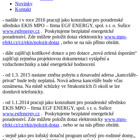
Novinky
Kontakt
- nadále i v roce 2016 pracuji jako konzultant pro poradenské
středisko EKIS MPO – firma EGF ENERGY, spol. s r. o. Sušice
www.egfenergy.cz
. Poskytujeme bezplatné energetické
poradenství. Zde můžete položit dotaz elektronicky
www.mpo-
efekt.cz/cz/ekis/polozit-dotaz
, nebo se na nás přímo obrátit.
- dále zajišťuji kotlíkové dotace a pro dotace „nová zelená úsporám“
zajišťuji zejména projektovou dokumentaci vytápění a
vzduchotechniky a také energetické hodnocení
- od 1.3. 2015 nastane změna pobytu a dosavadní adresa „kanceláře-
privat“ bude tedy neplatná. Nová adresa kanceláře bude včas
oznámena. Na místě schůzky ve Strakonicích či okolí se lze
domluvit telefonicky.
- od 1.1.2014 pracuji jako konzultant pro poradenské středisko
EKIS MPO – firma EGF ENERGY, spol. s r. o. Sušice
www.egfenergy.cz
. Poskytujeme bezplatné energetické
poradenství. Zde můžete položit dotaz elektronicky
www.mpo-
efekt.cz/cz/ekis/polozit-dotaz
, nebo se na nás přímo obrátit.
- stejně jako pro loňský dotační program určený pro rodinné domy„