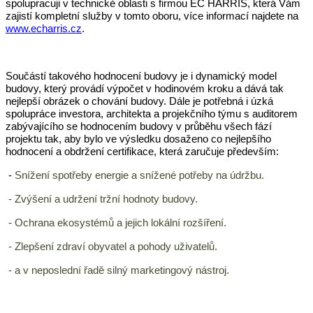
která Vám
spolupracuji v technické oblasti s firmou EC HARRIS,
zajistí kompletní služby v tomto oboru, více informací najdete na
www.echarris.cz
.
Součástí takového hodnocení budovy je i dynamický model
budovy, který provádí výpočet v hodinovém kroku a dává tak
nejlepší obrázek o chování budovy. Dále je potřebná i úzká
spolupráce investora, architekta a projekčního týmu s auditorem
zabývajícího se hodnocením budovy v průběhu všech fází
projektu tak, aby bylo ve výsledku dosaženo co nejlepšího
hodnocení a obdržení certifikace, která zaručuje především:
-
Snížení spotřeby energie a snížené potřeby na údržbu.
- Zvýšení a udržení tržní hodnoty budovy.
- Ochrana ekosystémů a jejich lokální rozšíření.
- Zlepšení zdraví obyvatel a pohody uživatelů.
- a v neposlední řadě silný marketingový nástroj.