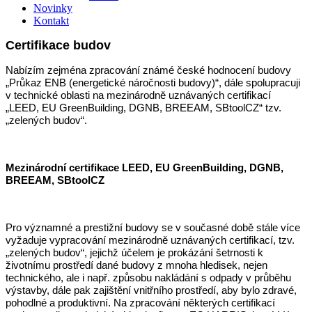
Novinky
Kontakt
Certifikace budov
Nabízím zejména zpracování známé české hodnocení budovy
„Průkaz ENB (energetické náročnosti budovy)“, dále spolupracuji
v technické oblasti na mezinárodně uznávaných certifikací
„LEED, EU GreenBuilding, DGNB, BREEAM, SBtoolCZ“ tzv.
„zelených budov“.
Mezinárodní certifikace LEED, EU GreenBuilding, DGNB,
BREEAM, SBtoolCZ
Pro významné a prestižní budovy se v současné době stále více
vyžaduje vypracování mezinárodně uznávaných certifikací, tzv.
„zelených budov“, jejichž účelem je prokázání šetrnosti k
životnímu prostředí dané budovy z mnoha hledisek, nejen
technického, ale i např. způsobu nakládání s odpady v průběhu
výstavby, dále pak zajištění vnitřního prostředí, aby bylo zdravé,
pohodlné a produktivní. Na zpracování některých certifikací